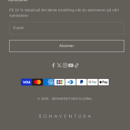
Lærtilbehør
FAQ
Retningslinjer for trakassering av kunder
Belter i skinn
Få 10 % rabatt på din første bestilling når du abonnerer på vårt
Informasjon om SDI-faktura
Imitasjoner og kopier
nyhetsbrev
Tilbehør til kjæledyr
Duft
Easy Canvas Tote Bags
Abonner
© 2026 - BONAVENTURA GLOBAL