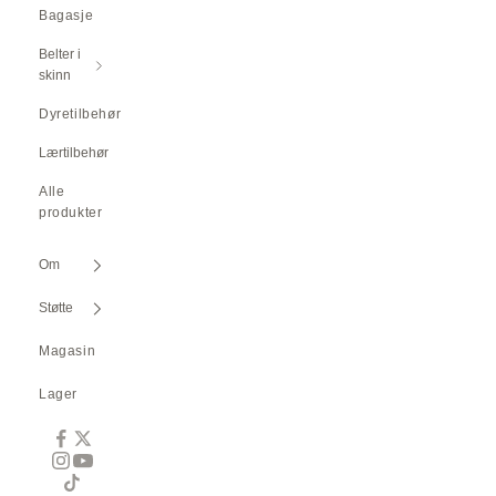
Bagasje
Belter i
skinn
Dyretilbehør
Lærtilbehør
Alle
produkter
Om
Støtte
Magasin
Lager