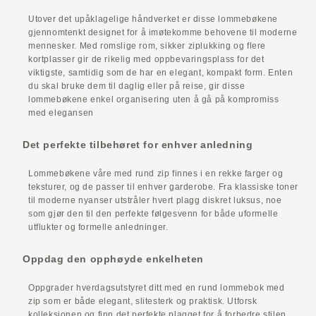
Utover det upåklagelige håndverket er disse lommebøkene
gjennomtenkt designet for å imøtekomme behovene til moderne
mennesker. Med romslige rom, sikker ziplukking og flere
kortplasser gir de rikelig med oppbevaringsplass for det
viktigste, samtidig som de har en elegant, kompakt form. Enten
du skal bruke dem til daglig eller på reise, gir disse
lommebøkene enkel organisering uten å gå på kompromiss
med elegansen
Det perfekte tilbehøret for enhver anledning
Lommebøkene våre med rund zip finnes i en rekke farger og
teksturer, og de passer til enhver garderobe. Fra klassiske toner
til moderne nyanser utstråler hvert plagg diskret luksus, noe
som gjør den til den perfekte følgesvenn for både uformelle
utflukter og formelle anledninger.
Oppdag den opphøyde enkelheten
Oppgrader hverdagsutstyret ditt med en rund lommebok med
zip som er både elegant, slitesterk og praktisk. Utforsk
kolleksjonen og finn det perfekte plagget for å forbedre stilen