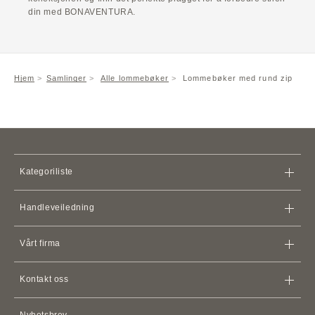
din med BONAVENTURA.
Hjem
Samlinger
Alle lommebøker
Lommebøker med rund zip
Kategoriliste
Vesker
Handleveiledning
Lommebøker
Lager
iPhone
Tilfeller
Vårt firma
Fraktpolicy
Kortholdere og kortholdere
Vilkår for bruk
Retningslinjer for refusjon
Apple Watch
Lærremmer
Kontakt oss
Medlemsavtale
AirPods-etuier
Kontakt oss
Personvernerklæring
Nyhetsbrev