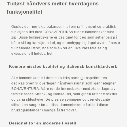
Tidløst håndverk møter hverdagens
funksjonalitet
Opplev den perfekte balansen mellom raffinement og praktisk
funksjonalitet med BONAVENTURAs runde lommebøker med
zip. Disse lommebøkene er designet for deg som setter pris på
både stil og funksjonalitet, og er omhyggelig laget av det fineste
fullnarvede læret, noe som sikrer en luksuriøs følelse og
eksepsjonell holdbarhet.
Kompromissløs kvalitet og italiensk kunsthåndverk
Alle lommebøkene i denne kolleksjonen gjenspeiler den
dedikasjonen til overlegen håndverkskunst som kjennetegner
BONAVENTURA. Våre runde lommebøker med zip er laget av
førsteklasses Shrink- og Nobile-lær, som gir en raffinert tekstur
og varig slitestyrke. De presise sømmene og den elegante
silhuetten sørger for at disse lommebøkene forblir tidløse
bruksgjenstander i mange år fremover.
Designet for en moderne livsstil