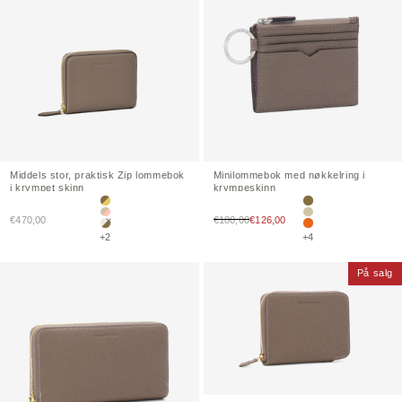
Middels stor, praktisk
Zip
lommebok
Minilommebok med nøkkelring i
i krympet skinn
krympeskinn
Etoupe × Gul
Etoupe
Salgspris
Salgspris
€470,00
Greige × Babyrosa
€180,00
€126,00
Greige
Elfenben × Etoupe
Oransje
+2
+4
På salg