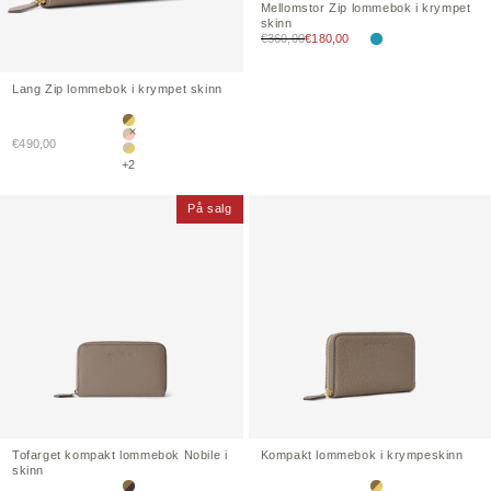
Mellomstor
Zip
lommebok i krympet
skinn
Salgspris
€360,00
€180,00
Blå cyan
Lang
Zip
lommebok i krympet skinn
Etoupe × Gul
Salgspris
€490,00
Greige × Babyrosa
Greige × Gul
+2
På salg
Tofarget kompakt lommebok
Nobile
i
Kompakt lommebok i krympeskinn
skinn