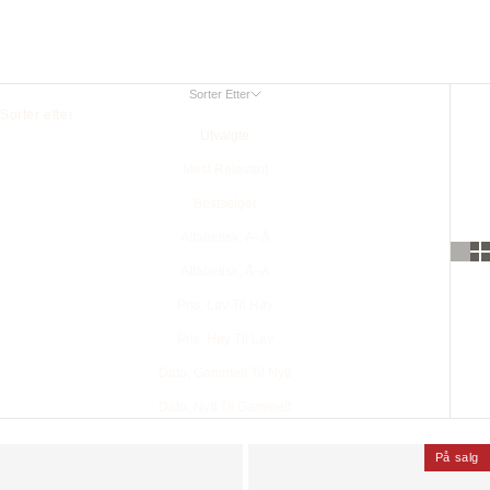
Lommebøker med rund zip
Sorter Etter
Sorter etter
Utvalgte
Mest Relevant
Bestselger
Alfabetisk, A–Å
Alfabetisk, Å–A
Pris, Lav Til Høy
Pris, Høy Til Lav
Dato, Gammelt Til Nytt
Dato, Nytt Til Gammelt
På salg