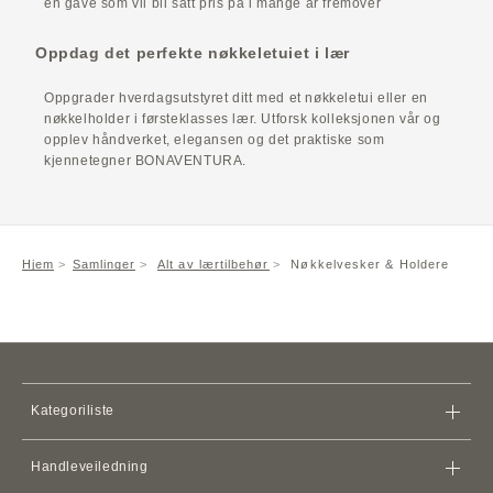
en gave som vil bli satt pris på i mange år fremover
Oppdag det perfekte nøkkeletuiet i lær
Oppgrader hverdagsutstyret ditt med et nøkkeletui eller en
nøkkelholder i førsteklasses lær. Utforsk kolleksjonen vår og
opplev håndverket, elegansen og det praktiske som
kjennetegner BONAVENTURA.
Hjem
Samlinger
Alt av lærtilbehør
Nøkkelvesker & Holdere
Kategoriliste
Vesker
Handleveiledning
Lommebøker