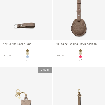
Nøkkelring
Nobile
Lær
AirTag nøkkelring i krympeskinn
Etoupe
Etoupe
Salgspris
Salgspris
€80,00
Greige
€95,00
Greige
Blue Lin
Azalee Pink
+1
+2
Utsolgt