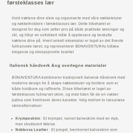
førsteklasses lær
Hold nøklene dine sikre og organiserte med våre nøkkeletuier
og nøkkelholdere i førsteklasses lær. Dette tilbehøret er
designet for deg som setter pris på både praktiske løsninger og
stil, og tilbyr en sofistikert måte å oppbevare og beskytte
nøklene dine på. Hvert enkelt eksemplar er laget av det fineste
fullnarvede læret, og representerer BONAVENTURAs tidløse
eleganse og eksepsjonelle kvalitet
Italiensk håndverk &og overlegne materialer
BONAVENTURA kombinerer tradisjonelt italiensk håndverk med
moderne design for å skape nøkkeletuier og holdere som er
både holdbare og raffinerte. Disse tilbehøret er laget av
førsteklasses fullnarvet skinn, og med tiden får de en vakker
patina som fremhever deres karakter. Velg mellom to luksuriøse
skinnalternativer:
Krympeskinn
: Et krympet, narvet kalveskinn med en myk,
men strukturert følelse.
Noblessa Leather
: Et preget, tverrkornet kalveskinn som