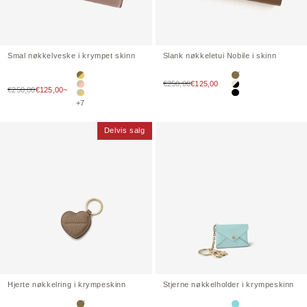
Smal nøkkelveske i krympet skinn
Slank nøkkeletui
Nobile
i skinn
Etoupe × Gul
Etoupe
Salgspris
€250,00
€125,00
Salgspris
€250,00
€125,00~
Greige × Babyrosa
Hvit × Svart
Greige × Gul
Svart
+7
Delvis salg
Hjerte nøkkelring i krympeskinn
Stjerne nøkkelholder i krympeskinn