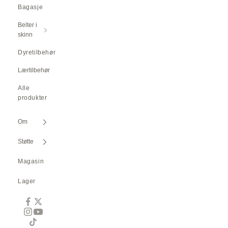
Bagasje
Belter i
skinn
Dyretilbehør
Lærtilbehør
Alle
produkter
Om
Støtte
Magasin
Lager