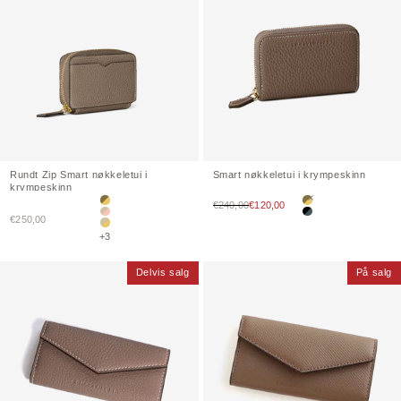
Rundt
Zip
Smart nøkkeletui i
Smart nøkkeletui i krympeskinn
krympeskinn
Salgspris
€240,00
€120,00
Etoupe × Gul
Etoupe × Gul
Salgspris
€250,00
Greige × Babyrosa
Svart × Grønn
Greige × Gul
+3
Delvis salg
På salg