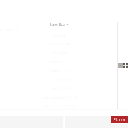
Nøkkelvesker & Holdere
Sorter Etter
Sorter etter
Utvalgte
Mest Relevant
Bestselger
Alfabetisk, A–Å
Alfabetisk, Å–A
Pris, Lav Til Høy
Pris, Høy Til Lav
Dato, Gammelt Til Nytt
Dato, Nytt Til Gammelt
På salg