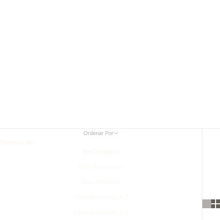
Couro com relevo de crocodilo
Coleção
Ordenar Por
Ordenar por
Em Destaque
Mais Relevantes
Mais Vendidos
Alfabeticamente, A-Z
Alfabeticamente, Z-A