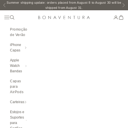
Saltar para o conteúdo
Summer shipping update: orders placed from August 8 to August 30 will be
Anterior
Pr
shipped from August 31.
Abrir Menu De Navegação
Abrir pesquisa
Abrir pá
Abrir
BONAVENTURA GLOBAL
Promoção
de Verão
iPhone
Capas
Apple
Watch
Bandas
Capas
para
AirPods
Carteiras
Estojos e
Suportes
para