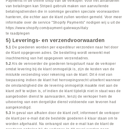
Payments in de online shop van de verkoper. Voor het afhandelen
van betalingen kan Stripeò gebruik maken van aanvullende
betalingsdiensten die in sommige gevallen speciale voorwaarden
hanteren, die echter aan de klant zullen worden gemeld. Voor meer
informatie over de service "Shopify Payments" nodigen wij u uit de
https://www.shopify.com
/payment-gateways
/italy
te raadplegen
5) Leverings- en verzendvoorwaarden
5.1
De goederen worden per expediteur verzonden naar het door
de Klant opgegeven adres. De bestelling wordt verwerkt met
inachtneming van het opgegeven verzendadres.
5.2
Als de vervoerder de goederen terugstuurt naar de verkoper
omdat levering bij de klant onmogelijk is, zijn de kosten van de
mislukte verzending voor rekening van de klant. Dit è niet van
toepassing indien de klant het herroepingsrecht uitoefent wanneer
de omstandigheid die de levering onmogelijk maakte niet aan de
klant zelf te wijten is, of indien de klant tijdelijk niet in staat was de
aangeboden dienst te aanvaarden, tenzij de verkoper hem de
uitvoering van een dergelijke dienst voldoende van tevoren had
aangekondigd.
5.3
In geval van afhalen door de klant zelf, informeert de verkoper
de klant per e-mail dat de bestelde goederen è klaar staan om te
worden afgehaald. Na ontvangst van de e-mail kan de klant de