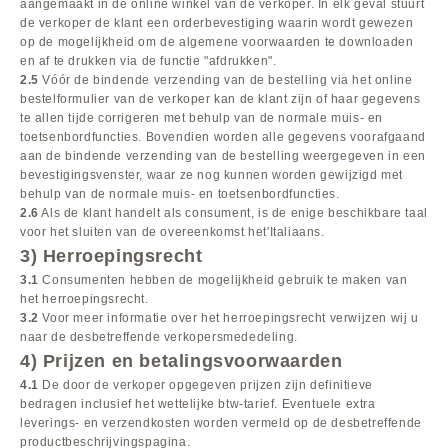
aangemaakt in de online winkel van de verkoper. In elk geval stuurt
de verkoper de klant een orderbevestiging waarin wordt gewezen
op de mogelijkheid om de algemene voorwaarden te downloaden
en af te drukken via de functie "afdrukken".
2.5
Vóór de bindende verzending van de bestelling via het online
bestelformulier van de verkoper kan de klant zijn of haar gegevens
te allen tijde corrigeren met behulp van de normale muis- en
toetsenbordfuncties. Bovendien worden alle gegevens voorafgaand
aan de bindende verzending van de bestelling weergegeven in een
bevestigingsvenster, waar ze nog kunnen worden gewijzigd met
behulp van de normale muis- en toetsenbordfuncties.
2.6
Als de klant handelt als consument, is de enige beschikbare taal
voor het sluiten van de overeenkomst het'Italiaans.
3) Herroepingsrecht
3.1
Consumenten hebben de mogelijkheid gebruik te maken van
het herroepingsrecht.
3.2
Voor meer informatie over het herroepingsrecht verwijzen wij u
naar de desbetreffende verkopersmededeling.
4) Prijzen en betalingsvoorwaarden
4.1
De door de verkoper opgegeven prijzen zijn definitieve
bedragen inclusief het wettelijke btw-tarief. Eventuele extra
leverings- en verzendkosten worden vermeld op de desbetreffende
productbeschrijvingspagina.