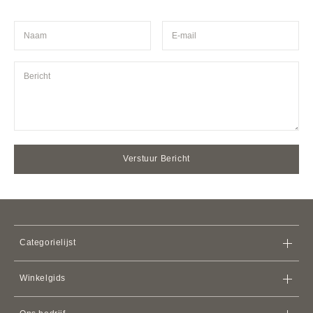
Verstuur Bericht
Categorielijst
Zakken
Winkelgids
Portefeuilles
Winkel
iPhone
gevallen