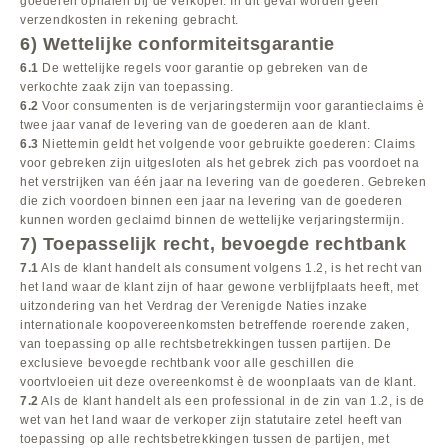
goederen ophalen bij de verkoper. In dit geval worden geen
verzendkosten in rekening gebracht.
6) Wettelijke conformiteitsgarantie
6.1
De wettelijke regels voor garantie op gebreken van de
verkochte zaak zijn van toepassing.
6.2
Voor consumenten is de verjaringstermijn voor garantieclaims è
twee jaar vanaf de levering van de goederen aan de klant.
6.3
Niettemin geldt het volgende voor gebruikte goederen: Claims
voor gebreken zijn uitgesloten als het gebrek zich pas voordoet na
het verstrijken van één jaar na levering van de goederen. Gebreken
die zich voordoen binnen een jaar na levering van de goederen
kunnen worden geclaimd binnen de wettelijke verjaringstermijn.
7) Toepasselijk recht, bevoegde rechtbank
7.1
Als de klant handelt als consument volgens 1.2, is het recht van
het land waar de klant zijn of haar gewone verblijfplaats heeft, met
uitzondering van het Verdrag der Verenigde Naties inzake
internationale koopovereenkomsten betreffende roerende zaken,
van toepassing op alle rechtsbetrekkingen tussen partijen. De
exclusieve bevoegde rechtbank voor alle geschillen die
voortvloeien uit deze overeenkomst è de woonplaats van de klant.
7.2
Als de klant handelt als een professional in de zin van 1.2, is de
wet van het land waar de verkoper zijn statutaire zetel heeft van
toepassing op alle rechtsbetrekkingen tussen de partijen, met