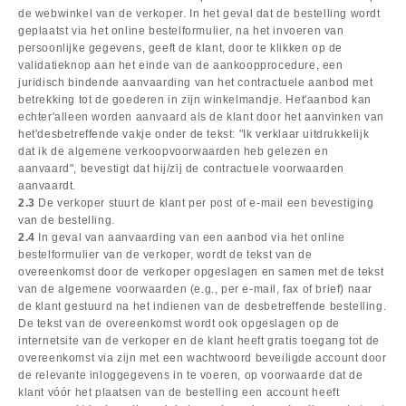
de webwinkel van de verkoper. In het geval dat de bestelling wordt
geplaatst via het online bestelformulier, na het invoeren van
persoonlijke gegevens, geeft de klant, door te klikken op de
validatieknop aan het einde van de aankoopprocedure, een
juridisch bindende aanvaarding van het contractuele aanbod met
betrekking tot de goederen in zijn winkelmandje. Het'aanbod kan
echter'alleen worden aanvaard als de klant door het aanvinken van
het'desbetreffende vakje onder de tekst: "Ik verklaar uitdrukkelijk
dat ik de algemene verkoopvoorwaarden heb gelezen en
aanvaard", bevestigt dat hij/zij de contractuele voorwaarden
aanvaardt.
2.3
De verkoper stuurt de klant per post of e-mail een bevestiging
van de bestelling.
2.4
In geval van aanvaarding van een aanbod via het online
bestelformulier van de verkoper, wordt de tekst van de
overeenkomst door de verkoper opgeslagen en samen met de tekst
van de algemene voorwaarden (e.g., per e-mail, fax of brief) naar
de klant gestuurd na het indienen van de desbetreffende bestelling.
De tekst van de overeenkomst wordt ook opgeslagen op de
internetsite van de verkoper en de klant heeft gratis toegang tot de
overeenkomst via zijn met een wachtwoord beveiligde account door
de relevante inloggegevens in te voeren, op voorwaarde dat de
klant vóór het plaatsen van de bestelling een account heeft