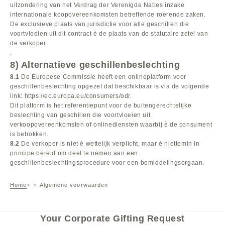
uitzondering van het Verdrag der Verenigde Naties inzake
internationale koopovereenkomsten betreffende roerende zaken.
De exclusieve plaats van jurisdictie voor alle geschillen die
voortvloeien uit dit contract è de plaats van de statutaire zetel van
de verkoper
.
8) Alternatieve geschillenbeslechting
8.1
De Europese Commissie heeft een onlineplatform voor
geschillenbeslechting opgezet dat beschikbaar is via de volgende
link:
https://ec.europa.eu
/consumers
/odr
.
Dit platform is het referentiepunt voor de buitengerechtelijke
beslechting van geschillen die voortvloeien uit
verkoopovereenkomsten of onlinediensten waarbij è de consument
is betrokken.
8.2
De verkoper is niet è wettelijk verplicht, maar è niettemin in
principe bereid om deel te nemen aan een
geschillenbeslechtingsprocedure voor een bemiddelingsorgaan.
Home
Algemene voorwaarden
Your Corporate Gifting Request