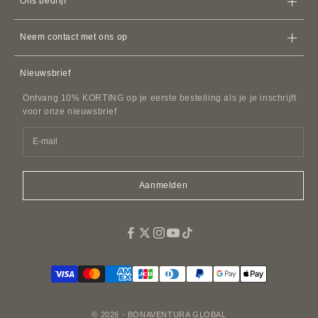
Ons bedrijf
Verzendbeleid
Kaarthouders en kaarthouders
Servicevoorwaarden
Restitutiebeleid
Apple Watch
Leren bandjes
Neem contact met ons op
Lidmaatschapsovereenkomst
AirPods -koffers
Neem contact met ons op
Privacybeleid
Nieuwsbrief
Leren accessoires
Veelgestelde vragen
Beleid tegen intimidatie van klanten
Lederen riemen
Ontvang 10% KORTING op je eerste bestelling als je je inschrijft
SDI Factuurgegevens
Imitaties en replica's
voor onze nieuwsbrief
Petaccessoires
Geur
Easy Canvas Tote Bags
Aanmelden
© 2026 - BONAVENTURA GLOBAL