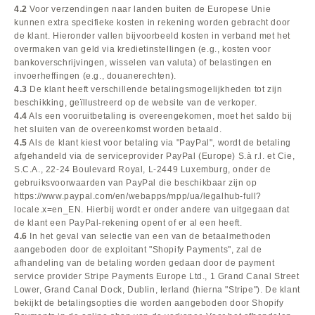
4.2
Voor verzendingen naar landen buiten de Europese Unie
kunnen extra specifieke kosten in rekening worden gebracht door
de klant. Hieronder vallen bijvoorbeeld kosten in verband met het
overmaken van geld via kredietinstellingen (e.g., kosten voor
bankoverschrijvingen, wisselen van valuta) of belastingen en
invoerheffingen (e.g., douanerechten).
4.3
De klant heeft verschillende betalingsmogelijkheden tot zijn
beschikking, geïllustreerd op de website van de verkoper.
4.4
Als een vooruitbetaling is overeengekomen, moet het saldo bij
het sluiten van de overeenkomst worden betaald.
4.5
Als de klant kiest voor betaling via "PayPal", wordt de betaling
afgehandeld via de serviceprovider PayPal (Europe) S.à r.l. et Cie,
S.C.A., 22-24 Boulevard Royal, L-2449 Luxemburg, onder de
gebruiksvoorwaarden van PayPal die beschikbaar zijn op
https://www.paypal.com
/en
/webapps
/mpp
/ua
/legalhub-full
?
locale.x=en_EN
. Hierbij wordt er onder andere van uitgegaan dat
de klant een PayPal-rekening opent of er al een heeft.
4.6
In het geval van selectie van een van de betaalmethoden
aangeboden door de exploitant "Shopify Payments", zal de
afhandeling van de betaling worden gedaan door de payment
service provider Stripe Payments Europe Ltd., 1 Grand Canal Street
Lower, Grand Canal Dock, Dublin, Ierland (hierna "Stripe"). De klant
bekijkt de betalingsopties die worden aangeboden door Shopify