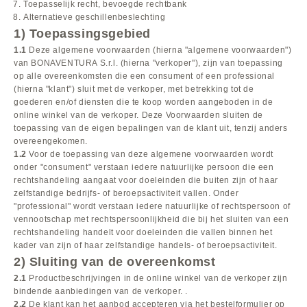
Toepasselijk recht, bevoegde rechtbank
Alternatieve geschillenbeslechting
1) Toepassingsgebied
1.1
Deze algemene voorwaarden (hierna "algemene voorwaarden")
van
BONAVENTURA
S.r.l. (hierna "verkoper"), zijn van toepassing
op alle overeenkomsten die een consument of een professional
(hierna "klant") sluit met de verkoper, met betrekking tot de
goederen en/of diensten die te koop worden aangeboden in de
online winkel van de verkoper. Deze Voorwaarden sluiten de
toepassing van de eigen bepalingen van de klant uit, tenzij anders
overeengekomen.
1.2
Voor de toepassing van deze algemene voorwaarden wordt
onder "consument" verstaan iedere natuurlijke persoon die een
rechtshandeling aangaat voor doeleinden die buiten zijn of haar
zelfstandige bedrijfs- of beroepsactiviteit vallen. Onder
"professional" wordt verstaan iedere natuurlijke of rechtspersoon of
vennootschap met rechtspersoonlijkheid die bij het sluiten van een
rechtshandeling handelt voor doeleinden die vallen binnen het
kader van zijn of haar zelfstandige handels- of beroepsactiviteit.
2) Sluiting van de overeenkomst
2.1
Productbeschrijvingen in de online winkel van de verkoper zijn
bindende aanbiedingen van de verkoper. .
2.2
De klant kan het aanbod accepteren via het bestelformulier op