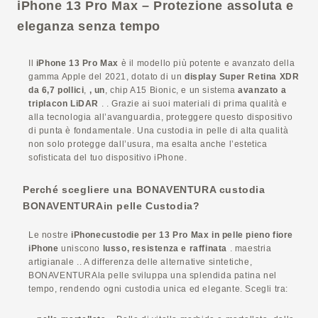
iPhone
13 Pro Max – Protezione assoluta e
eleganza senza tempo
Il
iPhone
13 Pro Max
è il modello più potente e avanzato della
gamma Apple del 2021, dotato di un
display Super Retina XDR
da 6,7 pollici
,
, un
, chip A15 Bionic, e un sistema
avanzato a
triplacon LiDAR
. . Grazie ai suoi materiali di prima qualità e
alla tecnologia all’avanguardia, proteggere questo dispositivo
di punta è fondamentale. Una custodia in pelle di alta qualità
non solo protegge dall’usura, ma esalta anche l’estetica
sofisticata del tuo dispositivo
iPhone
.
Perché scegliere una
BONAVENTURA
custodia
BONAVENTURA
in pelle
Custodia
?
Le nostre
iPhone
custodie per 13 Pro Max in pelle pieno fiore
iPhone
uniscono
lusso, resistenza e raffinata
. maestria
artigianale .. A differenza delle alternative sintetiche,
BONAVENTURA
la pelle sviluppa una splendida patina nel
tempo, rendendo ogni custodia unica ed elegante. Scegli tra: