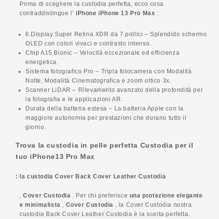
Prima di scegliere la custodia perfetta, ecco cosa
contraddistingue l’
iPhone
iPhone 13 Pro Max
:
6.Display Super Retina XDR da 7 pollici – Splendido schermo
OLED con colori vivaci e contrasto intenso.
Chip A15 Bionic – Velocità eccezionale ed efficienza
energetica.
Sistema fotografico Pro – Tripla fotocamera con Modalità
Notte, Modalità Cinematografica e zoom ottico 3x.
Scanner LiDAR – Rilevamento avanzato della profondità per
la fotografia e le applicazioni AR.
Durata della batteria estesa – La batteria Apple con la
maggiore autonomia per prestazioni che durano tutto il
giorno.
Trova la custodia in pelle perfetta
Custodia
per il
tuo
iPhone
13 Pro Max
: la custodia
Cover
Back
Cover
Leather
Custodia
,
Cover
Custodia
. Per chi preferisce
una protezione elegante
e minimalista
,
Cover
Custodia
, la
Cover
Custodia
nostra
custodia Back
Cover
Leather
Custodia
è la scelta perfetta.