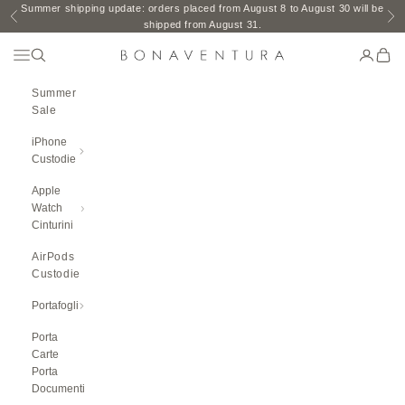
Vai al contenuto
Summer shipping update: orders placed from August 8 to August 30 will be
Precedente
Ava
shipped from August 31.
Aprire Il Menu Di Navigazione
Ricerca aperta
Pagina d
Carre
BONAVENTURA GLOBAL
Summer
Sale
iPhone
Custodie
Apple
Watch
Cinturini
AirPods
Custodie
Portafogli
Porta
Carte
Porta
Documenti