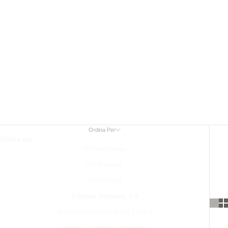
Custodie
Custodia in pelle
per
iPhone
13 Pro Max
Ordina Per
Ordina per
In Primo Piano
Più Rilevanti
I Più Venduti
In Ordine Alfabetico, A-Z
In Ordine Alfabetico, Dalla Z Alla A