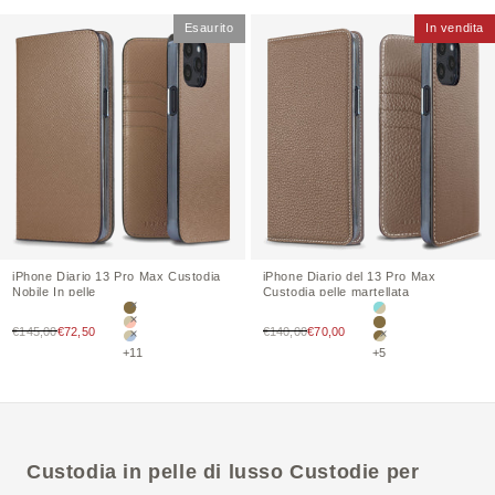
Esaurito
In vendita
iPhone
Diario 13 Pro Max
Custodia
iPhone
Diario del 13 Pro Max
Nobile
In pelle
Custodia
pelle martellata
Etoupe
Mare Blue × Greige (
Prezzo di vendita
Prezzo di vendita
€145,00
€72,50
Greige × Rosa conchiglia
€140,00
€70,00
Etoupe
Greige × Blue Lin
Etoupe × Greige
+11
+5
Custodia in pelle di lusso
Custodie
per