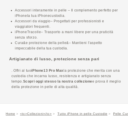
Accessori interamente in pelle
– Il complemento perfetto per
iPhone
la tua
iPhone
custodia.
Accessori da viaggio
– Progettati per professionisti e
viaggiatori frequenti.
iPhone
Tracolle
– Trasporto a mani libere per una praticità
senza sforzo.
Cura&e protezione della pelle&
– Mantieni l'aspetto
impeccabile della tua custodia.
Artigianato di lusso, protezione senza pari
. Offri al tuo
iPhone
13 Pro Max
la protezione che merita con una
custodia che incarna lusso, resistenza e artigianato senza
tempo.
Scopri oggi stesso la nostra collezione
e prova il meglio
della protezione in pelle di alta qualità.
Home
<tc>Collezioni</tc>
Tutto
iPhone
in pelle
Custodie
Pelle
Cu