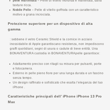
pelle martellata
– Pelle di vitello morbida e martellata, dalla
texture ricca.
Nobile
Pelle
– Pelle di vitello goffrata con un caratteristico
motivo a grana incrociata.
Protezione superiore per un dispositivo di alta
gamma
: sebbene il vetro Ceramic Shield e la cornice in acciaio
inossidabile di Apple garantiscano resistenza, non impediscono
graffi quotidiani, segni di usura o cadute di lieve entità. Una
BONAVENTURA
custodia in
BONAVENTURA
pelle garantisce:
Adattamento preciso con ritagli su misura per pulsanti, porte
e fotocamera.
Esterno in pelle pieno fiore per una lunga durata e un fascino
senza tempo.
Un design raffinato e sofisticato che esalta l’eleganza del tuo
iPhone
.
Caratteristiche principali dell’ iPhone
iPhone
13 Pro
Max