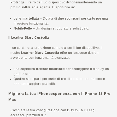
Protegge il retro del tuo dispositivo
iPhone
mantenendo un
profilo sottile ed elegante. Disponibile in:
pelle martellata
– Dotata di due scomparti per carte per una
maggiore funzionalità.
Nobile
Pelle
– Un design strutturato e sofisticato.
Il Leather Diary
Custodia
: se cerchi una protezione completa per il tuo dispositivo, il
nostro
Leather Diary
Custodia
offre un lussuoso design
avvolgente con funzionalità avanzate:
una copertina frontale ribaltabile per proteggere il display da
graffi e urti.
Quattro scomparti per carte di credito e due per banconote
per una maggiore praticità.
Migliora la tua
iPhone
esperienza con l’iPhone 13 Pro
Max
Completa la tua configurazione con
BONAVENTURA
gli
accessori premium di :