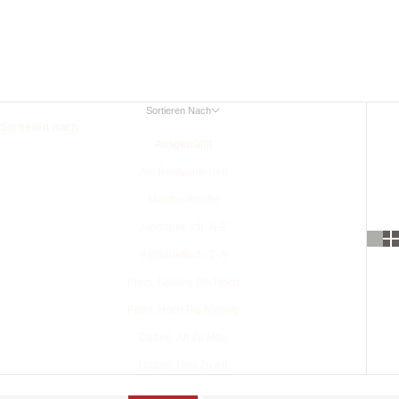
Alle AirPods Hüllen
Sortieren Nach
Sortieren nach
Ausgewählt
Am Relevantesten
Meistverkaufte
Alphabetisch, A-Z
Alphabetisch, Z-A
Preis, Niedrig Bis Hoch
Preis, Hoch Bis Niedrig
Datum, Alt Zu Neu
Datum, Neu Zu Alt