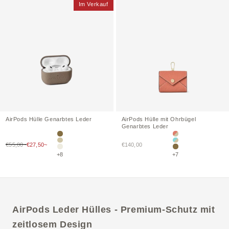
Im Verkauf
AirPods
Hülle
Genarbtes Leder
AirPods
Hülle
mit Ohrbügel
Genarbtes Leder
Etoupe
Terrakotta Orange ×
Verkaufspreis
Verkaufspreis
€55,00~
€27,50~
Greige
€140,00
Mare Blue × Greige 
Elfenbein
Etoupe
+8
+7
AirPods Leder Hülles - Premium-Schutz mit
zeitlosem Design