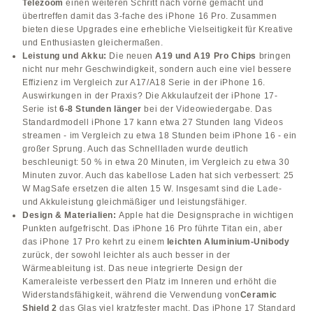
Telezoom
einen weiteren Schritt nach vorne gemacht und
übertreffen damit das 3-fache des iPhone 16 Pro. Zusammen
bieten diese Upgrades eine erhebliche Vielseitigkeit für Kreative
und Enthusiasten gleichermaßen.
Leistung und Akku:
Die neuen
A19 und A19 Pro Chips
bringen
nicht nur mehr Geschwindigkeit, sondern auch eine viel bessere
Effizienz im Vergleich zur A17/A18 Serie in der iPhone 16.
Auswirkungen in der Praxis? Die Akkulaufzeit der iPhone 17-
Serie ist
6-8 Stunden länger
bei der Videowiedergabe. Das
Standardmodell iPhone 17 kann etwa 27 Stunden lang Videos
streamen - im Vergleich zu etwa 18 Stunden beim iPhone 16 - ein
großer Sprung. Auch das Schnellladen wurde deutlich
beschleunigt: 50 % in etwa 20 Minuten, im Vergleich zu etwa 30
Minuten zuvor. Auch das kabellose Laden hat sich verbessert: 25
W MagSafe ersetzen die alten 15 W. Insgesamt sind die Lade-
und Akkuleistung gleichmäßiger und leistungsfähiger.
Design & Materialien:
Apple hat die Designsprache in wichtigen
Punkten aufgefrischt. Das iPhone 16 Pro führte Titan ein, aber
das iPhone 17 Pro kehrt zu einem
leichten Aluminium-Unibody
zurück, der sowohl leichter als auch besser in der
Wärmeableitung ist. Das neue integrierte Design der
Kameraleiste verbessert den Platz im Inneren und erhöht die
Widerstandsfähigkeit, während die Verwendung von
Ceramic
Shield 2
das Glas viel kratzfester macht. Das iPhone 17 Standard