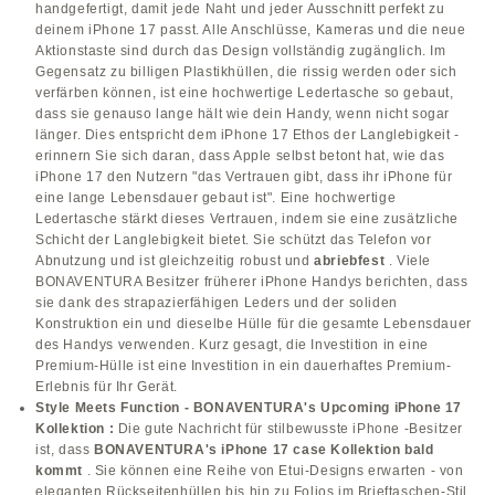
handgefertigt, damit jede Naht und jeder Ausschnitt perfekt zu
deinem iPhone 17 passt. Alle Anschlüsse, Kameras und die neue
Aktionstaste sind durch das Design vollständig zugänglich. Im
Gegensatz zu billigen Plastikhüllen, die rissig werden oder sich
verfärben können, ist eine hochwertige Ledertasche so gebaut,
dass sie genauso lange hält wie dein Handy, wenn nicht sogar
länger. Dies entspricht dem iPhone 17 Ethos der Langlebigkeit -
erinnern Sie sich daran, dass Apple selbst betont hat, wie das
iPhone 17 den Nutzern "das Vertrauen gibt, dass ihr iPhone für
eine lange Lebensdauer gebaut ist". Eine hochwertige
Ledertasche stärkt dieses Vertrauen, indem sie eine zusätzliche
Schicht der Langlebigkeit bietet. Sie schützt das Telefon vor
Abnutzung und ist gleichzeitig robust und
abriebfest
. Viele
BONAVENTURA Besitzer früherer iPhone Handys berichten, dass
sie dank des strapazierfähigen Leders und der soliden
Konstruktion ein und dieselbe Hülle für die gesamte Lebensdauer
des Handys verwenden. Kurz gesagt, die Investition in eine
Premium-Hülle ist eine Investition in ein dauerhaftes Premium-
Erlebnis für Ihr Gerät.
Style Meets Function -
BONAVENTURA's Upcoming iPhone 17
Kollektion :
Die gute Nachricht für stilbewusste iPhone -Besitzer
ist, dass
BONAVENTURA's iPhone 17 case Kollektion bald
kommt
. Sie können eine Reihe von Etui-Designs erwarten - von
eleganten Rückseitenhüllen bis hin zu Folios im Brieftaschen-Stil