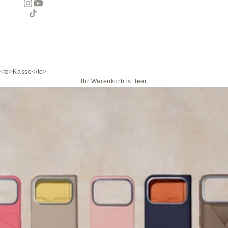
<tc>Kasse</tc>
Ihr Warenkorb ist leer