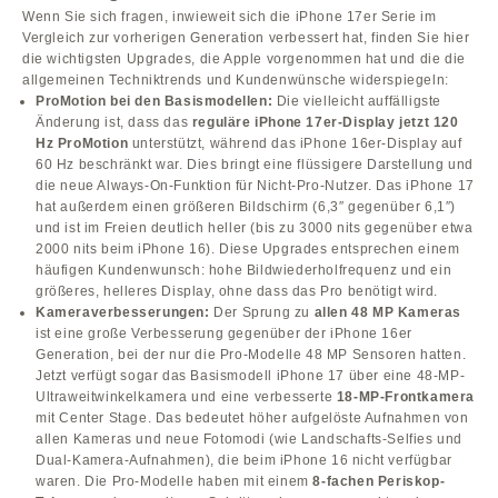
Wenn Sie sich fragen, inwieweit sich die iPhone 17er Serie im
Vergleich zur vorherigen Generation verbessert hat, finden Sie hier
die wichtigsten Upgrades, die Apple vorgenommen hat und die die
allgemeinen Techniktrends und Kundenwünsche widerspiegeln:
ProMotion bei den Basismodellen:
Die vielleicht auffälligste
Änderung ist, dass das
reguläre iPhone 17er-Display jetzt 120
Hz ProMotion
unterstützt, während das iPhone 16er-Display auf
60 Hz beschränkt war. Dies bringt eine flüssigere Darstellung und
die neue Always-On-Funktion für Nicht-Pro-Nutzer. Das iPhone 17
hat außerdem einen größeren Bildschirm (6,3″ gegenüber 6,1″)
und ist im Freien deutlich heller (bis zu 3000 nits gegenüber etwa
2000 nits beim iPhone 16). Diese Upgrades entsprechen einem
häufigen Kundenwunsch: hohe Bildwiederholfrequenz und ein
größeres, helleres Display, ohne dass das Pro benötigt wird.
Kameraverbesserungen:
Der Sprung zu
allen 48 MP Kameras
ist eine große Verbesserung gegenüber der iPhone 16er
Generation, bei der nur die Pro-Modelle 48 MP Sensoren hatten.
Jetzt verfügt sogar das Basismodell iPhone 17 über eine 48-MP-
Ultraweitwinkelkamera und eine verbesserte
18-MP-Frontkamera
mit Center Stage. Das bedeutet höher aufgelöste Aufnahmen von
allen Kameras und neue Fotomodi (wie Landschafts-Selfies und
Dual-Kamera-Aufnahmen), die beim iPhone 16 nicht verfügbar
waren. Die Pro-Modelle haben mit einem
8-fachen Periskop-