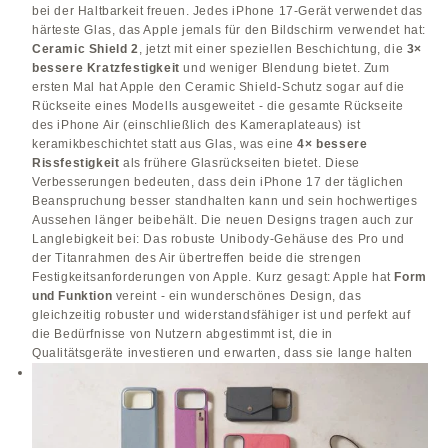
bei der Haltbarkeit freuen. Jedes iPhone 17-Gerät verwendet das
härteste Glas, das Apple jemals für den Bildschirm verwendet hat:
Ceramic Shield 2
, jetzt mit einer speziellen Beschichtung, die
3×
bessere Kratzfestigkeit
und weniger Blendung bietet. Zum
ersten Mal hat Apple den Ceramic Shield-Schutz sogar auf die
Rückseite eines Modells ausgeweitet - die gesamte Rückseite
des iPhone Air (einschließlich des Kameraplateaus) ist
keramikbeschichtet statt aus Glas, was eine
4× bessere
Rissfestigkeit
als frühere Glasrückseiten bietet. Diese
Verbesserungen bedeuten, dass dein iPhone 17 der täglichen
Beanspruchung besser standhalten kann und sein hochwertiges
Aussehen länger beibehält. Die neuen Designs tragen auch zur
Langlebigkeit bei: Das robuste Unibody-Gehäuse des Pro und
der Titanrahmen des Air übertreffen beide die strengen
Festigkeitsanforderungen von Apple. Kurz gesagt: Apple hat
Form
und Funktion
vereint - ein wunderschönes Design, das
gleichzeitig robuster und widerstandsfähiger ist und perfekt auf
die Bedürfnisse von Nutzern abgestimmt ist, die in
Qualitätsgeräte investieren und erwarten, dass sie lange halten