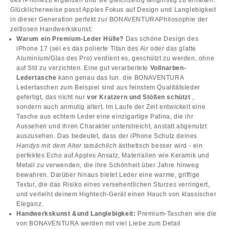
des iPhonezu ergänzen und sie gleichzeitig langfristig zu erhalten.
Glücklicherweise passt Apples Fokus auf Design und Langlebigkeit
in dieser Generation perfekt zur BONAVENTURAPhilosophie der
zeitlosen Handwerkskunst:
Warum ein Premium-Leder Hülle?
Das schöne Design des
iPhone 17 (sei es das polierte Titan des Air oder das glatte
Aluminium/Glas des Pro) verdient es, geschützt zu werden, ohne
auf Stil zu verzichten. Eine gut verarbeitete
Vollnarben-
Ledertasche
kann genau das tun. die BONAVENTURA
Ledertaschen zum Beispiel sind aus feinstem Qualitätsleder
gefertigt, das nicht nur
vor Kratzern und Stößen schützt
,
sondern auch anmutig altert. Im Laufe der Zeit entwickelt eine
Tasche aus echtem Leder eine einzigartige Patina, die ihr
Aussehen und ihren Charakter unterstreicht, anstatt abgenutzt
auszusehen. Das bedeutet, dass der iPhone Schutz deines
Handys mit dem Alter tatsächlich
ästhetisch besser wird - ein
perfektes Echo auf Apples Ansatz, Materialien wie Keramik und
Metall zu verwenden, die ihre Schönheit über Jahre hinweg
bewahren. Darüber hinaus bietet Leder eine warme, griffige
Textur, die das Risiko eines versehentlichen Sturzes verringert,
und verleiht deinem Hightech-Gerät einen Hauch von klassischer
Eleganz.
Handwerkskunst &und Langlebigkeit:
Premium-Taschen wie die
von BONAVENTURA werden mit viel Liebe zum Detail