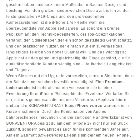
gesehnt haben, und setzt neue Maßstäbe in Sachen Design und
Leistung. Von den großen, seidenweichen Displays bis hin zu den
leistungsstarken A19-Chips und den professionellen
Kamerasystemen ist die iPhone 17er-Reihe wohl die
überzeugendste von Apple seit Jahren. Es spricht ein breites
Publikum an: den Technikbegeisterten, der Top-Spezifikationen
verlangt, den Stilliebhaber, der ein schön gestaltetes Gerät schätzt,
und den praktischen Nutzer, der einfach nur ein zuverlässiges,
langlebiges Telefon von hoher Qualität will. Und das Wichtigste:
Apple hat all das getan und gleichzeitig die Dinge gestärkt, die für
qualitätsorientierte Kunden wichtig sind - Haltbarkeit, Langlebigkeit
und Eleganz.
Wenn Sie sich auf ein Upgrade vorbereiten, denken Sie daran, dass
der Schutz einer solchen Investition wichtig ist. Eine
Premium-
Ledertasche
ist mehr als nur ein Accessoire; sie ist eine
Erweiterung Ihrer iPhone Philosophie der Exzellenz. Wir laden Sie
ein, mit uns gemeinsam die neueste Version von Apple zu feiern
und auf die BONAVENTURA17 Etuis
iPhone von
zu warten, die in
Kürze erscheinen. Durch die Kombination von Apples
bahnbrechender Innovation und der zeitlosen Handwerkskunst von
BONAVENTURA besitzt du mit dem iPhone 17 nicht nur ein Stück
Zukunft, sondern bewahrst es auch für die kommenden Jahre auf.
Auf ein wahrhaft
umwerfendes
Erlebnis mit deinem neuen iPhone ,