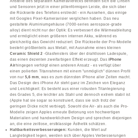
Anstelle des separaten Kameravierecks befinden sich die Linsen
und Sensoren jetzt in einer pillenförmigen Leiste, die sich über
die Rückseite des Telefons erstreckt - ein Aussehen, das einige
mit Googles Pixel-Kameravisier verglichen haben. Das neu
gestaltete Aluminiumgehäuse (7000-series aerospace-grade
alloy) dient nicht nur der Optik: Es verbessert die Wärmeableitung
und ermöglicht einen größeren internen Akku, während es
gleichzeitig das Gewicht reduziert. Die Rückseite der Pro-Modelle
besteht größtenteils aus Metall, mit Ausnahme eines kleinen
Ceramic Shield 2
-Glasfensters über der drahtlosen Ladespule,
das einen dezenten zweifarbigen Effekt erzeugt. Das
iPhone
Air
hingegen verfolgt einen anderen Ansatz - es verfügt über
einen polierten Titanrahmen mit einem "unmöglich" dünnen Profil
von nur
5,6 mm
, was es zum dünnsten iPhone aller Zeiten macht.
Das Design des iPhone Air steht ganz im Zeichen von Eleganz
und Leichtigkeit: Es besteht aus einer robusten Titanlegierung
des Grades 5, die leichter als Stahl und dennoch extrem stabil ist
(Apple hat sie sogar so konstruiert, dass sie sich trotz der
geringen Dicke nicht verbiegt). Sowohl die Air- als auch die Pro-
Modelle zeigen Apples erneute Betonung von hochwertigen
Materialien und handwerklichem Design und sprechen diejenigen
an, die eine zeitlose, erstklassige Ästhetik schätzen.
Haltbarkeitsverbesserungen:
Kunden, die Wert auf
Langlebigkeit legen, werden sich über Apples Verbesserungen