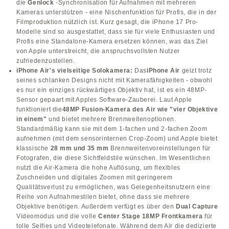
die
Genlock
-Synchronisation für Aufnahmen mit mehreren
Kameras unterstützen - eine Nischenfunktion für Profis, die in der
Filmproduktion nützlich ist. Kurz gesagt, die iPhone 17 Pro-
Modelle sind so ausgestattet, dass sie für viele Enthusiasten und
Profis eine Standalone-Kamera ersetzen können, was das Ziel
von Apple unterstreicht, die anspruchsvollsten Nutzer
zufriedenzustellen.
iPhone Air's vielseitige Solokamera:
Das
iPhone Air
geizt trotz
seines schlanken Designs nicht mit Kamerafähigkeiten - obwohl
es nur ein einziges rückwärtiges Objektiv hat, ist es ein 48MP-
Sensor gepaart mit Apples Software-Zauberei. Laut Apple
funktioniert die
48MP Fusion-Kamera des Air wie "vier Objektive
in einem"
und bietet mehrere Brennweitenoptionen.
Standardmäßig kann sie mit dem 1-fachen und 2-fachen Zoom
aufnehmen (mit dem sensorinternen Crop-Zoom) und Apple bietet
klassische
28 mm und 35 mm
Brennweitenvoreinstellungen für
Fotografen, die diese Sichtfeldstile wünschen. Im Wesentlichen
nutzt die Air-Kamera die hohe Auflösung, um flexibles
Zuschneiden und digitales Zoomen mit geringerem
Qualitätsverlust zu ermöglichen, was Gelegenheitsnutzern eine
Reihe von Aufnahmestilen bietet, ohne dass sie mehrere
Objektive benötigen. Außerdem verfügt es über den
Dual Capture
Videomodus und die volle
Center Stage 18MP Frontkamera
für
tolle Selfies und Videotelefonate. Während dem Air die dedizierte