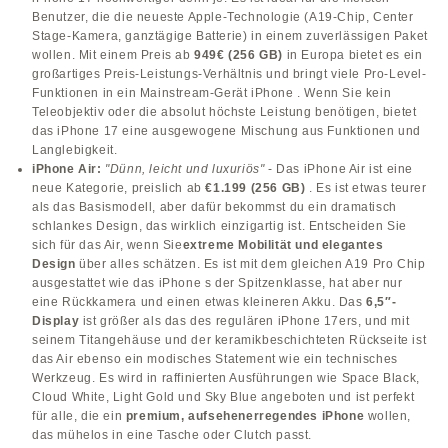
Benutzer, die die neueste Apple-Technologie (A19-Chip, Center
Stage-Kamera, ganztägige Batterie) in einem zuverlässigen Paket
wollen. Mit einem Preis ab
949€ (256 GB)
in Europa bietet es ein
großartiges Preis-Leistungs-Verhältnis und bringt viele Pro-Level-
Funktionen in ein Mainstream-Gerät iPhone . Wenn Sie kein
Teleobjektiv oder die absolut höchste Leistung benötigen, bietet
das iPhone 17 eine ausgewogene Mischung aus Funktionen und
Langlebigkeit.
iPhone Air:
"Dünn, leicht und luxuriös"
- Das iPhone Air ist eine
neue Kategorie, preislich ab
€1.199 (256 GB)
. Es ist etwas teurer
als das Basismodell, aber dafür bekommst du ein dramatisch
schlankes Design, das wirklich einzigartig ist. Entscheiden Sie
sich für das Air, wenn Sie
extreme Mobilität und elegantes
Design
über alles schätzen. Es ist mit dem gleichen A19 Pro Chip
ausgestattet wie das iPhone s der Spitzenklasse, hat aber nur
eine Rückkamera und einen etwas kleineren Akku. Das
6,5″-
Display
ist größer als das des regulären iPhone 17ers, und mit
seinem Titangehäuse und der keramikbeschichteten Rückseite ist
das Air ebenso ein modisches Statement wie ein technisches
Werkzeug. Es wird in raffinierten Ausführungen wie Space Black,
Cloud White, Light Gold und Sky Blue angeboten und ist perfekt
für alle, die ein
premium, aufsehenerregendes iPhone
wollen,
das mühelos in eine Tasche oder Clutch passt.