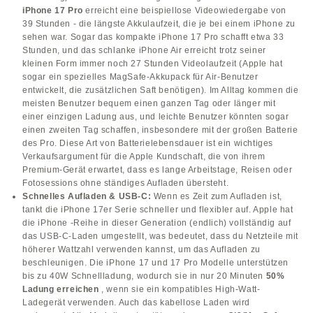
iPhone 17 Pro
erreicht eine beispiellose Videowiedergabe von
39 Stunden - die längste Akkulaufzeit, die je bei einem iPhone zu
sehen war. Sogar das kompakte iPhone 17 Pro schafft etwa 33
Stunden, und das schlanke iPhone Air erreicht trotz seiner
kleinen Form immer noch 27 Stunden Videolaufzeit (Apple hat
sogar ein spezielles MagSafe-Akkupack für Air-Benutzer
entwickelt, die zusätzlichen Saft benötigen). Im Alltag kommen die
meisten Benutzer bequem einen ganzen Tag oder länger mit
einer einzigen Ladung aus, und leichte Benutzer könnten sogar
einen zweiten Tag schaffen, insbesondere mit der großen Batterie
des Pro. Diese Art von Batterielebensdauer ist ein wichtiges
Verkaufsargument für die Apple Kundschaft, die von ihrem
Premium-Gerät erwartet, dass es lange Arbeitstage, Reisen oder
Fotosessions ohne ständiges Aufladen übersteht.
Schnelles Aufladen & USB-C:
Wenn es Zeit zum Aufladen ist,
tankt die iPhone 17er Serie schneller und flexibler auf. Apple hat
die iPhone -Reihe in dieser Generation (endlich) vollständig auf
das USB-C-Laden umgestellt, was bedeutet, dass du Netzteile mit
höherer Wattzahl verwenden kannst, um das Aufladen zu
beschleunigen. Die iPhone 17 und 17 Pro Modelle unterstützen
bis zu 40W Schnellladung, wodurch sie in nur 20 Minuten
50%
Ladung erreichen
, wenn sie ein kompatibles High-Watt-
Ladegerät verwenden. Auch das kabellose Laden wird