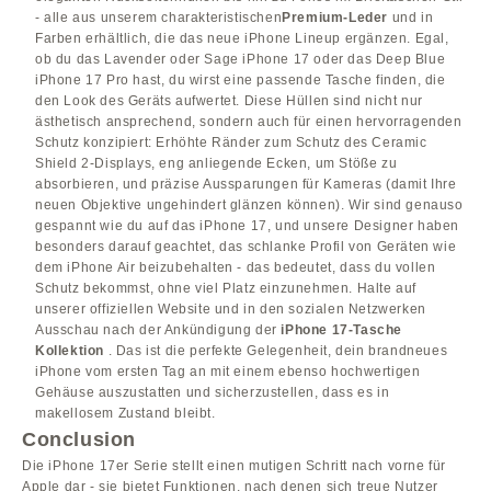
- alle aus unserem charakteristischen
Premium-Leder
und in
Farben erhältlich, die das neue iPhone Lineup ergänzen. Egal,
ob du das Lavender oder Sage iPhone 17 oder das Deep Blue
iPhone 17 Pro hast, du wirst eine passende Tasche finden, die
den Look des Geräts aufwertet. Diese Hüllen sind nicht nur
ästhetisch ansprechend, sondern auch für einen hervorragenden
Schutz konzipiert: Erhöhte Ränder zum Schutz des Ceramic
Shield 2-Displays, eng anliegende Ecken, um Stöße zu
absorbieren, und präzise Aussparungen für Kameras (damit Ihre
neuen Objektive ungehindert glänzen können). Wir sind genauso
gespannt wie du auf das iPhone 17, und unsere Designer haben
besonders darauf geachtet, das schlanke Profil von Geräten wie
dem iPhone Air beizubehalten - das bedeutet, dass du vollen
Schutz bekommst, ohne viel Platz einzunehmen. Halte auf
unserer offiziellen Website und in den sozialen Netzwerken
Ausschau nach der Ankündigung der
iPhone 17-Tasche
Kollektion
. Das ist die perfekte Gelegenheit, dein brandneues
iPhone vom ersten Tag an mit einem ebenso hochwertigen
Gehäuse auszustatten und sicherzustellen, dass es in
makellosem Zustand bleibt.
Conclusion
Die iPhone 17er Serie stellt einen mutigen Schritt nach vorne für
Apple dar - sie bietet Funktionen, nach denen sich treue Nutzer