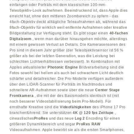
einfangen oder Porträts mit dem klassischen 100-mm-
Teleobjektiv-Look aufnehmen. Beeindruckend ist, dass Apple dies
erreicht hat, ohne den mittleren Zoombereich zu opfern - das
4fach-Objektiv deckt alltägliche Teleaufnahmen ab, während das
8fach-Objektiv für wirklich weit entfernte Aufnahmen oder kreative
Bildgestaltung zur Verfügung steht. Es gibt sogar einen
40-fachen
Digitalzoom
, wenn man darüber hinausgehen möchte, allerdings
mit einem gewissen Verlust an Details. Die Kamerasensoren des
Pro sind in diesem Jahr größer (der Teleobjektivsensor ist 56 %
größer als bei der letzten Generation, was die Leistung bei
schlechten Lichtverhältnissen verbessert). In Kombination mit
Apples aktualisierter
Photonic Engine
Bildverarbeitung sind die
Fotos sowohl bei hellem als auch bei schwachem Licht deutlich
schärfer und detailreicher. Die Pro-Modelle verfügen außerdem
über den LiDAR-Scanner für Porträts im Nachtmodus und
schnellere AR-Aufnahmen sowie über die neue
Center Stage
Frontkamera
, die mit der des Basismodells identisch ist (mit
noch besserer Videostabilisierung beim Pro-Modell). Für
ernsthafte Kreative sind die
Videofähigkeiten
des iPhone 17 Pro
branchenführend: Sie unterstützen
4K @ 120 fps Zeitlupe
,
cineastisches
ProRes
und das neue
Log 2
Encoding für einen
größeren Dynamikbereich und sogar
ProRes RAW
Videoaufnahmen. Apple bewirbt sie als die ersten Smartphones,