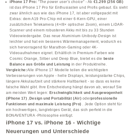
iPhone 17 Pro:
"The power user's choice"
- Ab
€1.299 (256 GB)
ist das iPhone 17 Pro für Enthusiasten und Profis gebaut. Es sieht
zwar ähnlich aus wie das iPhone 17, ist aber vollgepackt mit
Extras: dem A19 Pro-Chip mit einer 6-Kern-GPU, einer
zusätzlichen Telekamera (4×/8× optischer Zoom), einem LiDAR-
Scanner und einem robusteren Akku mit bis zu 33 Stunden
Videowiedergabe. Das neue Aluminium-Unibody-Design ist
leichter und hat ein besseres Wärmemanagement, wodurch es
sich hervorragend für Marathon-Gaming oder 4K-
Videoaufnahmen eignet. Erhältlich in Premium-Farben wie
Cosmic Orange, Silber und Deep Blue, bietet es die
beste
Balance aus Größe und Leistung
in der Produktreihe.
Vergleiche:
Alle iPhone 17 Modelle teilen die wichtigsten
Verbesserungen von Apple - helle Displays, leistungsstarke Chips,
längere Akkulaufzeit und stärkere Haltbarkeit - so dass es keine
falsche Wahl gibt. Ihre Entscheidung hängt davon ab, worauf Sie
am meisten Wert legen:
Erschwinglichkeit und Ausgewogenheit
(iPhone 17)
,
Design und Portabilität (Air)
oder
professionelle
Funktionen und maximale Leistung (Pro)
. Jede Option steht für
ein hochwertiges, langlebiges Gerät, das sich perfekt in die
BONAVENTURA -Philosophie einfügt.
iPhone 17 vs. iPhone 16 - Wichtige
Neuerungen und Unterschiede