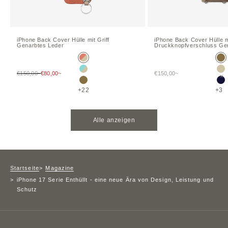
iPhone
Back Cover
Hülle
mit Griff
iPhone
Back Cover
Hülle
m
Genarbtes Leder
Druckknopfverschluss
Ge
Terrakotta Orange × Greige
Et
Mare Blue × Greige (Etoupe-Kantenfarbe)
Gr
Verkaufspreis
Verkaufspreis
€150,00~
€80,00~
€150,00~
Etoupe
Ma
+22
+3
Alle anzeigen
Startseite
Magazine
iPhone 17 Serie Enthüllt - eine neue Ära von Design, Leistung und
Schutz