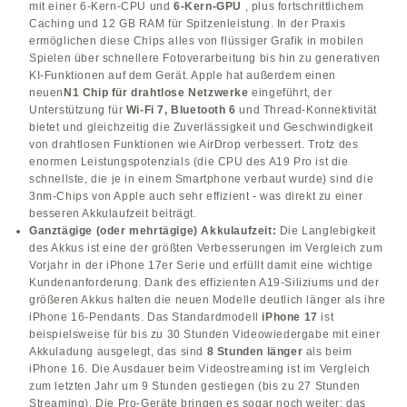
mit einer 6-Kern-CPU und
6-Kern-GPU
, plus fortschrittlichem
Caching und 12 GB RAM für Spitzenleistung. In der Praxis
ermöglichen diese Chips alles von flüssiger Grafik in mobilen
Spielen über schnellere Fotoverarbeitung bis hin zu generativen
KI-Funktionen auf dem Gerät. Apple hat außerdem einen
neuen
N1 Chip für drahtlose Netzwerke
eingeführt, der
Unterstützung für
Wi-Fi 7, Bluetooth 6
und Thread-Konnektivität
bietet und gleichzeitig die Zuverlässigkeit und Geschwindigkeit
von drahtlosen Funktionen wie AirDrop verbessert. Trotz des
enormen Leistungspotenzials (die CPU des A19 Pro ist die
schnellste, die je in einem Smartphone verbaut wurde) sind die
3nm-Chips von Apple auch sehr effizient - was direkt zu einer
besseren Akkulaufzeit beiträgt.
Ganztägige (oder mehrtägige) Akkulaufzeit:
Die Langlebigkeit
des Akkus ist eine der größten Verbesserungen im Vergleich zum
Vorjahr in der iPhone 17er Serie und erfüllt damit eine wichtige
Kundenanforderung. Dank des effizienten A19-Siliziums und der
größeren Akkus halten die neuen Modelle deutlich länger als ihre
iPhone 16-Pendants. Das Standardmodell
iPhone 17
ist
beispielsweise für bis zu 30 Stunden Videowiedergabe mit einer
Akkuladung ausgelegt, das sind
8 Stunden länger
als beim
iPhone 16. Die Ausdauer beim Videostreaming ist im Vergleich
zum letzten Jahr um 9 Stunden gestiegen (bis zu 27 Stunden
Streaming). Die Pro-Geräte bringen es sogar noch weiter: das