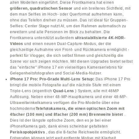
allen
Modellen eingeführt. Diese Frontkamera hat einen
größeren, quadratischen Sensor
und ein breiteres Sichtfeld, mit
dem man Selfies im Hoch- oder Querformat aufnehmen kann,
ohne das Telefon drehen zu müssen. Das ist ideal für Gruppen-
Selfies: Center Stage nutzt AI, um den Rahmen automatisch zu
erweitern und alle Personen im Blick zu behalten. Die
Frontkamera unterstützt außerdem
ultrastabilisierte 4K-HDR-
Videos
und einen neuen Dual-Capture-Modus, der die
gleichzeitige Aufnahme von Front- und Rückkamera ermöglicht -
perfekt für Vlogger, die sich selbst filmen und gleichzeitig die
Szene vor sich zeigen möchten. Mit diesen Upgrades bietet selbst
das "einfache" iPhone 17 ein vielseitiges Kameraerlebnis für
Gelegenheitsfotografen und Social-Media-Nutzer.
iPhone 17 Pro: Pro-Grade Multi-Lens Setup:
Das iPhone 17 Pro
bringt die mobile Fotografie auf die nächste Stufe mit einem
Triple-Lens (eigentlich
Quad-Lens
) System, alle mit 48MP
Auflösung. Neben einer 48-MP-Hauptkamera und einer 48-MP-
Ultraweitwinkelkamera verfügen die Pro-Modelle über eine
hochmoderne
Telefotokamera, die einen optischen Zoom mit
4facher (100 mm) und 8facher (200 mm) Brennweite bietet
.
Dies ist der längste optische Zoom, den es je bei einer
iPhoneKamera gab, dank eines scheinbar gefalteten
Periskopobjektivs
, das die 8-fache Reichweite ermöglicht.
Fotografen können jetzt weit entfernte Motive mit Klarheit