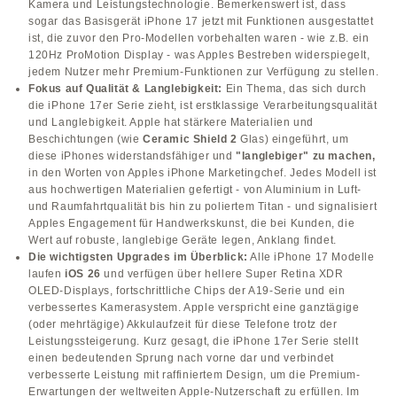
Kamera und Leistungstechnologie. Bemerkenswert ist, dass
sogar das Basisgerät iPhone 17 jetzt mit Funktionen ausgestattet
ist, die zuvor den Pro-Modellen vorbehalten waren - wie z.B. ein
120Hz ProMotion Display - was Apples Bestreben widerspiegelt,
jedem Nutzer mehr Premium-Funktionen zur Verfügung zu stellen.
Fokus auf Qualität & Langlebigkeit:
Ein Thema, das sich durch
die iPhone 17er Serie zieht, ist erstklassige Verarbeitungsqualität
und Langlebigkeit. Apple hat stärkere Materialien und
Beschichtungen (wie
Ceramic Shield 2
Glas) eingeführt, um
diese iPhones widerstandsfähiger und
"langlebiger" zu machen,
in den Worten von Apples iPhone Marketingchef. Jedes Modell ist
aus hochwertigen Materialien gefertigt - von Aluminium in Luft-
und Raumfahrtqualität bis hin zu poliertem Titan - und signalisiert
Apples Engagement für Handwerkskunst, die bei Kunden, die
Wert auf robuste, langlebige Geräte legen, Anklang findet.
Die wichtigsten Upgrades im Überblick:
Alle iPhone 17 Modelle
laufen
iOS 26
und verfügen über hellere Super Retina XDR
OLED-Displays, fortschrittliche Chips der A19-Serie und ein
verbessertes Kamerasystem. Apple verspricht eine ganztägige
(oder mehrtägige) Akkulaufzeit für diese Telefone trotz der
Leistungssteigerung. Kurz gesagt, die iPhone 17er Serie stellt
einen bedeutenden Sprung nach vorne dar und verbindet
verbesserte Leistung mit raffiniertem Design, um die Premium-
Erwartungen der weltweiten Apple-Nutzerschaft zu erfüllen. Im