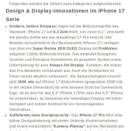
Folgenden werden die Details nach Kategorien aufgeschlüsselt.
Design & Display-Innovationen im iPhone 17
Serie
Größere, hellere Displays:
Apple hat die Bildschirmgröße des
Standard- iPhone 17 auf
6,3 Zoll
erhöht, von zuvor 6,1″, und damit
die gleiche Größe wie das diesjährige 17 Pro erreicht. Alle
Modelle (einschließlich des Basismodells iPhone 17) verfügen
nun über ein
Super Retina XDR OLED
Display mit
ProMotion
adaptiver 120Hz Bildwiederholrate. Das bedeutet flüssigeres
Scrollen und flüssigere Animationen im gesamten System sowie
Unterstützung für eine
Always-On-Display
-Funktion, die bisher
den Pro-Modellen vorbehalten war. Auch die Sichtbarkeit im
Freien wurde deutlich verbessert - die Spitzenhelligkeit erreicht
jetzt
3000 nits
auf iPhone 17 Bildschirmen (gegenüber 2000 nits
in der letzten Generation) für eine bessere Sicht bei Sonnenlicht.
Egal, ob du dich für das 6,3″ iPhone 17/Pro oder das 6,5″ iPhone
Air entscheidest, du bekommst ein lebendiges Display mit hoher
Helligkeit und hohem Kontrast für ein hervorragendes
Seherlebnis.
Auffallende neue Designsprache:
Das
iPhone 17 Pro
führt eine
kühne Designänderung mit einem Unibody-Aluminiumrahmen
und einem horizontalen
"Kamera-Plateau"
auf der Rückseite ein.