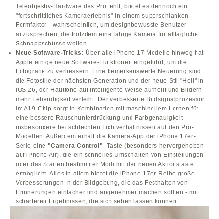
Teleobjektiv-Hardware des Pro fehlt, bietet es dennoch ein
"fortschrittliches Kameraerlebnis" in einem superschlanken
Formfaktor - wahrscheinlich, um designbewusste Benutzer
anzusprechen, die trotzdem eine fähige Kamera für alltägliche
Schnappschüsse wollen.
Neue Software-Tricks:
Über alle iPhone 17 Modelle hinweg hat
Apple einige neue Software-Funktionen eingeführt, um die
Fotografie zu verbessern. Eine bemerkenswerte Neuerung sind
die Fotostile der nächsten Generation und der neue Stil "Hell" in
iOS 26, der Hauttöne auf intelligente Weise aufhellt und Bildern
mehr Lebendigkeit verleiht. Der verbesserte Bildsignalprozessor
im A19-Chip sorgt in Kombination mit maschinellem Lernen für
eine bessere Rauschunterdrückung und Farbgenauigkeit -
insbesondere bei schlechten Lichtverhältnissen auf den Pro-
Modellen. Außerdem erhält die Kamera-App der iPhone 17er-
Serie eine
"Camera Control"
-Taste (besonders hervorgehoben
auf iPhone Air), die ein schnelles Umschalten von Einstellungen
oder das Starten bestimmter Modi mit der neuen Aktionstaste
ermöglicht. Alles in allem bietet die iPhone 17er-Reihe große
Verbesserungen in der Bildgebung, die das Festhalten von
Erinnerungen einfacher und angenehmer machen sollten - mit
schärferen Ergebnissen, die sich sehen lassen können.