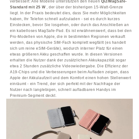
verbessert: Alle Modelle unterstützen den neuen
Qi2/MagSafe-
Standard mit 25 W
, der über der bisherigen 15-Watt-Grenze
liegt. In der Praxis bedeutet dies, dass Sie mehr Möglichkeiten
haben, Ihr Telefon schnell aufzuladen - sei es durch kurzes
Einstecken, bevor Sie losgehen, oder durch das Anschließen an
ein kabelloses MagSafe-Pad. Es ist erwähnenswert, dass bei den
Pro-Modellen von Apple, die in bestimmten Regionen verkauft
werden, das physische SIM-Fach komplett wegfällt (es handelt
sich um reine eSIM-Geräte), wodurch interner Platz für einen
etwas größeren Akku geschaffen wurde. In diesen Versionen
erhalten die Nutzer dank der zusätzlichen Akkukapazität sogar
etwa 2 Stunden zusätzliche Videowiedergabe. Die Effizienz der
A19-Chips und die Verbesserungen beim Aufladen zeigen, dass
Apple der Akkulaufzeit und dem Komfort einen hohen Stellenwert
einräumt - ein Trend, der sich perfekt mit der Nachfrage der
Nutzer nach langlebigen, schnell aufladbaren Handys im
Premium-Segment deckt.