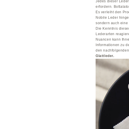
Jedes dieser Leder
erfordern. Bottalat
Es verleiht den Pro
Nobile Leder hinge
sondern auch eine h
Die Kenntnis dieser
Lederarten reagier
Nuancen kann Ihnen
Informationen zu d
den
nachfolgenden
Glattleder
.