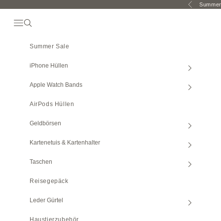
Zum Inhalt springen
Summer 
Vorherige
Navigationsmenü Öffnen
Suche öffnen
Summer Sale
iPhone Hüllen
Apple Watch
Bands
AirPods Hüllen
Geldbörsen
Kartenetuis & Kartenhalter
Taschen
Reisegepäck
Leder Gürtel
Haustierzubehör