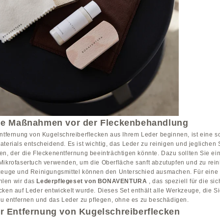
de Maßnahmen vor der Fleckenbehandlung
ntfernung von Kugelschreiberflecken aus Ihrem Leder beginnen, ist eine so
terials entscheidend. Es ist wichtig, das Leder zu reinigen und jeglichen
en, der die Fleckenentfernung beeinträchtigen könnte. Dazu sollten Sie ei
Mikrofasertuch verwenden, um die Oberfläche sanft abzutupfen und zu rein
zeuge und Reinigungsmittel können den Unterschied ausmachen. Für eine
len wir das
Lederpflegeset von BONAVENTURA
, das speziell für die si
cken auf Leder entwickelt wurde. Dieses Set enthält alle Werkzeuge, die S
 zu entfernen und das Leder zu pflegen, ohne es zu beschädigen.
r Entfernung von Kugelschreiberflecken