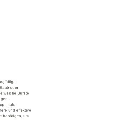
rgfältige
 Staub oder
ne weiche Bürste
igen.
 optimale
chere und effektive
ie benötigen, um