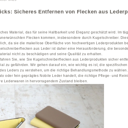
icks: Sicheres Entfernen von Flecken aus Leder
liches Material, das für seine Haltbarkeit und Eleganz geschätzt wird. Im t
unerwünschten Flecken kommen, insbesondere durch Kugelschreiber. Dies
rlich, da sie die makellose Oberfläche von hochwertigen Lederprodukten be
elschreiberflecken aus Leder ist daher eine Herausforderung, die besonde
aterial nicht zu beschädigen und seine Qualität zu erhalten.
erfahren Sie, wie Sie Kugelschreiberflecken aus Lederprodukten sicher ent
ial zu gefährden. Wir gehen darauf ein, wie wichtig es ist, die spezifische
 des Leders zu verstehen, um die richtige Behandlungsmethode zu wählen. 
ato oder fein geprägtes Nobile Leder handelt, die richtige Pflege- und Re
Ihre Lederwaren in hervorragendem Zustand bleiben.