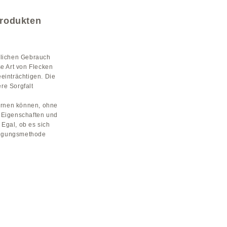
produkten
äglichen Gebrauch
e Art von Flecken
einträchtigen. Die
re Sorgfalt
fernen können, ohne
n Eigenschaften und
Egal, ob es sich
inigungsmethode