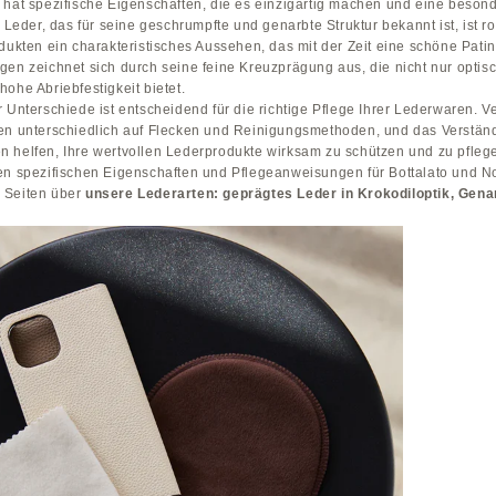
 hat spezifische Eigenschaften, die es einzigartig machen und eine beson
o Leder, das für seine geschrumpfte und genarbte Struktur bekannt ist, ist r
dukten ein charakteristisches Aussehen, das mit der Zeit eine schöne Patin
gen zeichnet sich durch seine feine Kreuzprägung aus, die nicht nur optis
ohe Abriebfestigkeit bietet.
 Unterschiede ist entscheidend für die richtige Pflege Ihrer Lederwaren. 
en unterschiedlich auf Flecken und Reinigungsmethoden, und das Verständ
 helfen, Ihre wertvollen Lederprodukte wirksam zu schützen und zu pflege
en spezifischen Eigenschaften und Pflegeanweisungen für Bottalato und No
 Seiten über
unsere Lederarten:
geprägtes Leder in Krokodiloptik
,
Gena