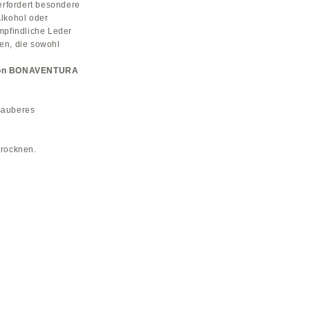
erfordert besondere
Alkohol oder
mpfindliche Leder
den, die sowohl
 von BONAVENTURA
sauberes
trocknen.