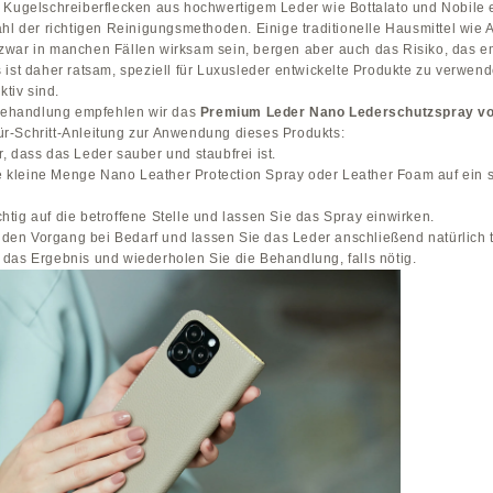
 Kugelschreiberflecken aus hochwertigem Leder wie Bottalato und Nobile 
hl der richtigen Reinigungsmethoden. Einige traditionelle Hausmittel wie 
war in manchen Fällen wirksam sein, bergen aber auch das Risiko, das e
 ist daher ratsam, speziell für Luxusleder entwickelte Produkte zu verwen
ktiv sind.
 Behandlung empfehlen wir das
Premium Leder Nano Lederschutzspray
-für-Schritt-Anleitung zur Anwendung dieses Produkts:
r, dass das Leder sauber und staubfrei ist.
e kleine Menge Nano Leather Protection Spray oder Leather Foam auf ein 
htig auf die betroffene Stelle und lassen Sie das Spray einwirken.
den Vorgang bei Bedarf und lassen Sie das Leder anschließend natürlich 
e das Ergebnis und wiederholen Sie die Behandlung, falls nötig.