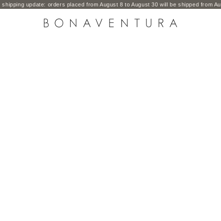
shipping update: orders placed from August 8 to August 30 will be shipped from Au
BONAVENTURA GLOBAL