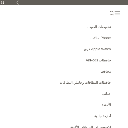
خطي إلى المحتوى
 31.
السابق
فتح البحث
افتح قائمة التنقل
تخفيضات الصيف
iPhone
حالات
Apple Watch
فرق
حافظات AirPods
محافظ
حافظات البطاقات وحاملي البطاقات
حقائب
الأمتعة
أحزمة جلدية
إكسسوارات الحيوانات الأليفة