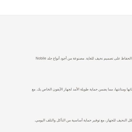
استمتع بمزيج مثالي من الأداء والرقي مع أغطية BONAVENTURA الخلفية الجلدية Nobile لهاتف IPhone. صُممت هذه الأغطية لتكمل أناقة جهازك، وتوفر حماية فائقة مع الحفاظ على تصميم نحيف للغاية. مصنوعة من أجود أنواع جلد Nobile
تها ومتانتها، مما يضمن حماية طويلة الأمد لجهاز الآيفون الخاص بك. مع
صميمها الأنيق على الشكل النحيف للجهاز، مع توفير حماية أساسية من التآكل والتلف اليومي.