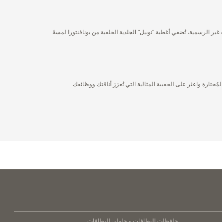
غير الرسمية، تُضفي أغطية "نوبيل" الجلدية الخلفية من بونافنتورا لمسةً
ختارة واعثر على الحقيبة المثالية التي تُعزز أناقتك ووظائفك.
حافظات البطاقات و حاملي البطاقات