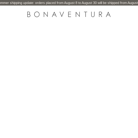
mmer shipping update: orders placed from August 8 to August 30 will be shipped from August
BONAVENTURA GLOBAL