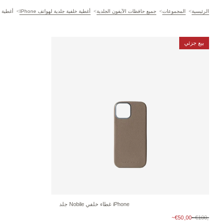
الرئيسية
المجموعات
جميع حافظات الآيفون الجلدية
أغطية خلفية جلدية لهواتف IPhone
أغطية خ
بيع جزئي
iPhone
غطاء خلفي
Nobile
جلد
سعر البيع
€50,00~
€100,00~