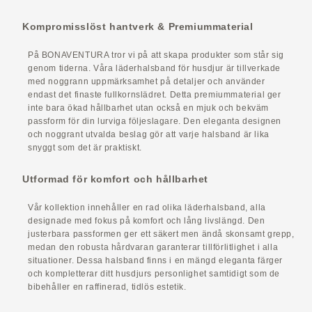
Kompromisslöst hantverk & Premiummaterial
På BONAVENTURA tror vi på att skapa produkter som står sig
genom tiderna. Våra läderhalsband för husdjur är tillverkade
med noggrann uppmärksamhet på detaljer och använder
endast det finaste fullkornslädret. Detta premiummaterial ger
inte bara ökad hållbarhet utan också en mjuk och bekväm
passform för din lurviga följeslagare. Den eleganta designen
och noggrant utvalda beslag gör att varje halsband är lika
snyggt som det är praktiskt.
Utformad för komfort och hållbarhet
Vår kollektion innehåller en rad olika läderhalsband, alla
designade med fokus på komfort och lång livslängd. Den
justerbara passformen ger ett säkert men ändå skonsamt grepp,
medan den robusta hårdvaran garanterar tillförlitlighet i alla
situationer. Dessa halsband finns i en mängd eleganta färger
och kompletterar ditt husdjurs personlighet samtidigt som de
bibehåller en raffinerad, tidlös estetik.