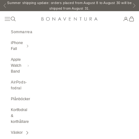
Hoppa till innehåll
Summer shipping update: orders placed from August 8 to August 30 will be
Föregående
Nä
shipped from August 31.
Öppna Navigeringsmenyn
Öppen sökning
Öppna k
Öppe
BONAVENTURA GLOBAL
Sommarrea
iPhone
Fall
Apple
Watch
Band
AirPods-
fodral
Plånböcker
Kortfodral
&
korthållare
Väskor