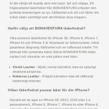
är det viktigt att skydda dem mot repor, fall och slitage. Ett
högkvalitativt läderfodral från BONAVENTURA erbjuder den
perfekta blandningen av lyx, hållbarhet och stil och håller din
enhet säker samtidigt som det förhöjer dess elegans.
Varför välja ett BONAVENTURA läderfodral?
Våra premium läderfodral för IPhone SE, IPhone 8, IPhone 7,
IPhone 6s och IPhone 6 är tillverkade av fullkornsläder, vilket
garanterar långvarig hållbarhet och en raffinerad estetik. Till
skillnad från syntetiska fodral åldras BONAVENTURA-läder
vackert och utvecklar en unik patina med tiden.
Shrink Leather
- Mjukt, narvat kalvskinn med en naturligt
strukturerad känsla.
Noblessa Leather
- Präglat kalvskinn med ett raffinerat
tvärkornigt mönster.
Vilket läderfodral passar bäst för din IPhone?
Oavsett om du äger en IPhone SE (2022, 2020 eller 1:a
generationen), IPhone 8, IPhone 7, IPhone 6s eller IPhone 6,