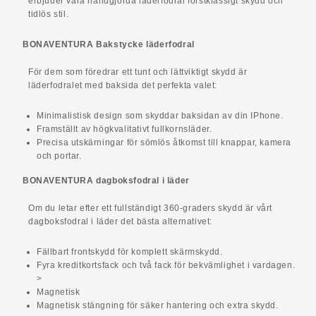
erbjuder våra handgjorda läderfodral förstklassigt skydd och
tidlös stil.
BONAVENTURA Bakstycke läderfodral
För dem som föredrar ett tunt och lättviktigt skydd är
läderfodralet med baksida det perfekta valet:
Minimalistisk design som skyddar baksidan av din IPhone.
Framställt av högkvalitativt fullkornsläder.
Precisa utskärningar för sömlös åtkomst till knappar, kamera
och portar.
BONAVENTURA dagboksfodral i läder
Om du letar efter ett fullständigt 360-graders skydd är vårt
dagboksfodral i läder det bästa alternativet:
Fällbart frontskydd för komplett skärmskydd.
Fyra kreditkortsfack och två fack för bekvämlighet i vardagen.
>
Magnetisk
Magnetisk stängning för säker hantering och extra skydd.