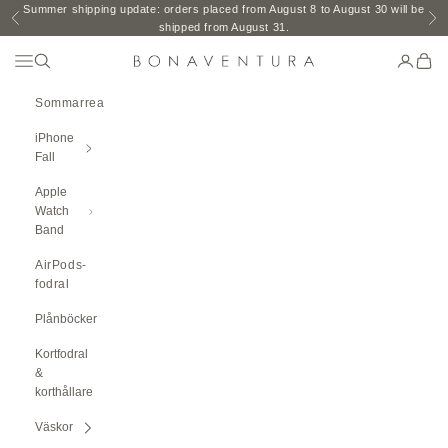
Hoppa till innehåll
Summer shipping update: orders placed from August 8 to August 30 will be
Föregående
Nä
shipped from August 31.
Öppna Navigeringsmenyn
Öppen sökning
Öppna k
Öppe
BONAVENTURA GLOBAL
Sommarrea
iPhone
Fall
Apple
Watch
Band
AirPods-
fodral
Plånböcker
Kortfodral
&
korthållare
Väskor