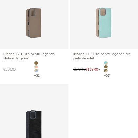
iPhone
17 Husă pentru agendă
iPhone
17 Husă pentru agendă din
Nobile
din piele
piele de vițel
Etoupe
Albastru mare × Gre
Preț de vânzare
Preț de vânzare
€150,00
Gri × roz coajă
€170,00
€119,00~
Etoupe
Greige × Lin albastru
Etoupe × Greige
+32
+57