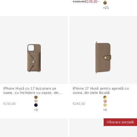
Preț de vânzare
€150,00
€105,00~
Albastru mare × Gre
Etoupe
+21
iPhone
Husă cu 17 buzunare pe
iPhone
17 Husă pentru agendă cu
spate, cu închidere cu capse, din
curea, din piele lăcuită
piele sintetică
Etoupe
Etoupe × Galben
Preț de vânzare
Preț de vânzare
€150,00
Greige
€240,00
Gri × roz coral
Marină
Greige × Galben
+3
+4
Vânzare parțială