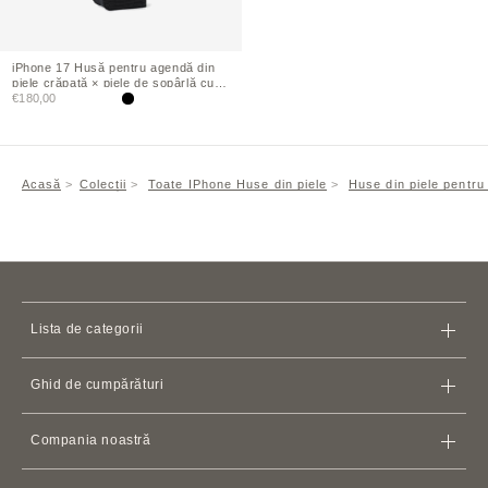
iPhone
17 Husă pentru agendă din
piele crăpată × piele de șopârlă cu
Preț de vânzare
relief
€180,00
Negru
Acasă
Colecții
Toate IPhone Huse din piele
Huse din piele pentru
Lista de categorii
Genți
Ghid de cumpărături
Portofele
Magazin
iPhone
Cazuri
Compania noastră
Politica de livrare
Carcase și suporturi pentru carduri
Termeni și condiții
Politica de rambursare