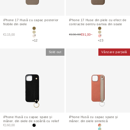
iPhone
17 Husă cu capac posterior
iPhone
17 Huse din piele cu efect de
Nobile
din piele
contracție pentru partea din spate
Etoupe
Etoupe
Preț de vânzare
Preț de vânzare
€115,00
Greige
€130,00
€91,00~
Greige
Alb
Roz Sakura (vopsea 
+12
+23
Sold out
Vânzare parțială
iPhone
Husă cu capac spate și
iPhone
Husă cu capac spate și
mâner, din piele de șopârlă cu relief
mâner, din piele sintetică
Preț de vânzare
€160,00
Negru
Portocaliu teracotă 