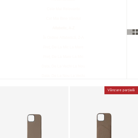
Cele Mai Relevante
Cel Mai Bine Vândut
Alfabetic, A-Z
În Ordine Alfabetică, Z-A
Preț, De La Mic La Mare
Preț, De La Mare La Mic
Data, De La Vechi La Nou
Data, De La Nou La Vechi
Vânzare parțială