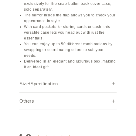
exclusively for the snap-button back cover case,
sold separately.
The mirror inside the flap allows you to check your
appearance in style.
With card pockets for storing cards or cash, this
versatile case lets you head out with just the
essentials.
You can enjoy up to 50 different combinations by
swapping or coordinating colors to suit your
needs.
Delivered in an elegant and luxurious box, making
it an ideal gift.
Size/Specification
Width
Height
Weight (g)
Others
7.2
10.0
45
Note:
Due to individual browser settings and
environments, the actual color may appear
Features: 4 card pockets, includes a mirror, can
slightly different.
be attached via snap-button back cover case