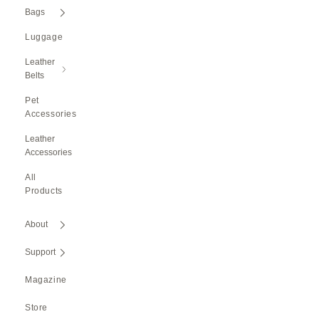
Bags
Luggage
Leather
Belts
Pet
Accessories
Leather
Accessories
All
Products
About
Support
Magazine
Store