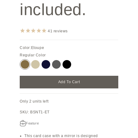
included.
41
reviews
Color:
Etoupe
Regular Color
Etoupe
Greige
Navy
Charcoal Gray
Black
Add To Cart
Only 2 units left
SKU: BSNT1-ET
Feature
This card case with a mirror is designed