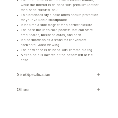
The outer case is made from luxurious leather,
while the interior is finished with premium leather
for a sophisticated look.
This notebook-style case offers secure protection
for your valuable smartphone.
It features a side magnet for a perfect closure.
The case includes card pockets that can store
credit cards, business cards, and cash.
It also functions as a stand for convenient
horizontal video viewing.
The hard case is finished with chrome plating.
A strap hole is located at the bottom left of the
case.
Size/Specification
Specifications: Genuine leather smartphone case
Others
with card pockets (horizontal x4, vertical x2)
Interior material: Nobile leather
MagSafe: Not compatible
Note:
Size: Compatible with iPhone 14 Plus
Due to individual browser settings and
Weight: 90g
environments, the actual color may appear
slightly different.