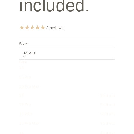
included.
8
reviews
Size:
14 Plus
Size
16
16 Pro
16 Pro Max
15
Sold out
15 Pro
Sold out
15 Plus
Sold out
15 Pro Max
Sold out
14
Sold out