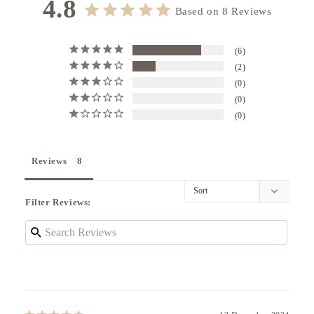
4.8
Initially, the leather may feel tight and may not
Based on 8 Reviews
close fully, but it will soften and adapt after a few
weeks of use.
The area around the camera hole is not adhered
6
due to the narrow surface area.
2
0
0
0
Reviews
Filter Reviews: