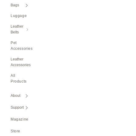
Bags
Luggage
Leather
Belts
Pet
Accessories
Leather
Accessories
All
Products
About
Support
Magazine
Store