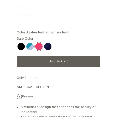
14 Plus
14 Pro Max
Sold out
13 Pro
Sold out
Color:
Azalee Pink × Fuchsia Pink
Sale Color
Black
Blue Cyan × Blue Lin
Azalee Pink × Fuchsia Pink
Indigo Blue × Navy
Add To Cart
Only 1 unit left
SKU: BKAT14PL-APHP
Feature
A minimalist design that enhances the beauty of
the leather.